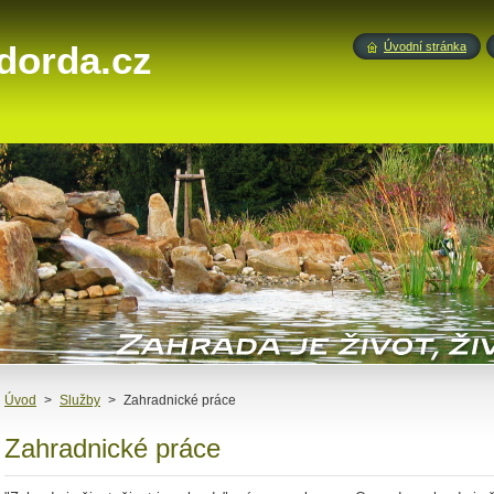
dorda.cz
Úvodní stránka
Úvod
>
Služby
>
Zahradnické práce
Zahradnické práce