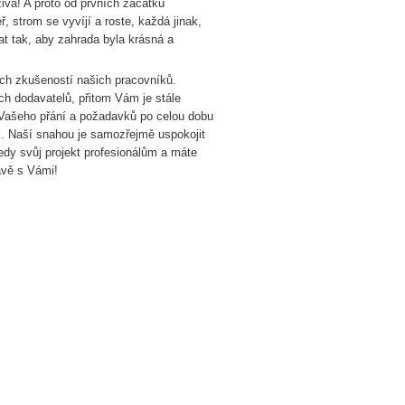
ivá! A proto od prvních začátku
ř, strom se vyvíjí a roste, každá jinak,
at tak, aby zahrada byla krásná a
ích zkušeností našich pracovníků.
ích dodavatelů, přitom Vám je stále
Vašeho přání a požadavků po celou dobu
i. Naší snahou je samozřejmě uspokojit
edy svůj projekt profesionálům a máte
ávě s Vámi!