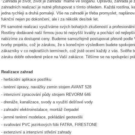
"Zahrada je život, život je zahrada" máme ve sloganu. Opravdu, zahrada je ž
zahradních realizací je nutné přistupovat s tímto ohledem. Každá rostlina, ke
jedna rychleji a druhá pomaleji. Vše na zahradě je třeba promyslet, naplánov
fuknční nejen po dokončení, ale i za několik desítek let.
Při samotné realizaci využíváme svých bohatých zkušeností a profesionáln
Rostliny dodávané naší firmou jsou té nejvyšší kvality a pochází od nejlepš
nabízíme za dostupné ceny. Budeme samozřejmě postupovat přesně podle 
tvorby projektu, což je zárukou, že s konečným výsledkem budete spokojen
zákazníky v co nejkratších termínech, což jistě ocení každý z vás. Svěřte t
záruku dobře odvedené práce na Vaší zakázce. Těšíme se na spolupráci pr
Realizace zahrad
- herbicidní aplikace postřiku
- terénní úpravy, navážky zemin stojem AVANT 528
- intenzivní zpracování půdy strojem REVORM 646
- drenáže, kanalizace, svody a využití dešťové vody
- zahradní elektroinstalace, montáž čerpadel
- jemné terénní modelace, pokládání geotextilii
- svařování PVC jezírkových fólii FATRA, FIRESTONE
- extenzivní a intenzivní střešní zahrady