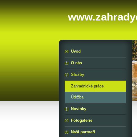
www.zahrady
Úvod
O nás
Služby
Zahradnické práce
Údržba
Novinky
Fotogalerie
Naši partneři