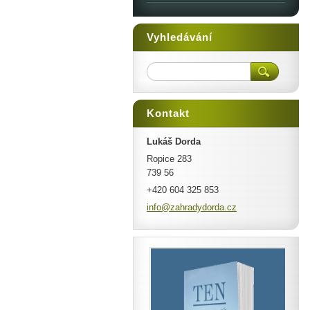
Vyhledávání
Kontakt
Lukáš Dorda
Ropice 283
739 56
+420 604 325 853
info@zah
radydord
a.cz