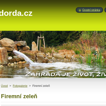
dorda.cz
Úvodní stránka
Úvod
>
Fotogalerie
>
Firemní zeleň
Firemní zeleň