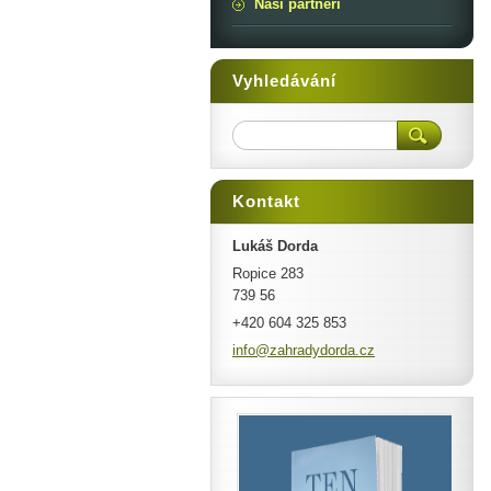
Naši partneři
Vyhledávání
Kontakt
Lukáš Dorda
Ropice 283
739 56
+420 604 325 853
info@zah
radydord
a.cz