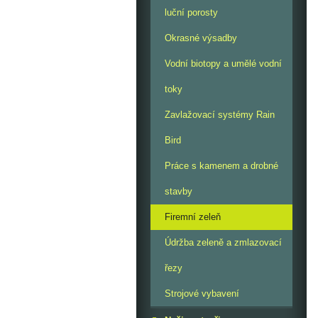
luční porosty
Okrasné výsadby
Vodní biotopy a umělé vodní
toky
Zavlažovací systémy Rain
Bird
Práce s kamenem a drobné
stavby
Firemní zeleň
Údržba zeleně a zmlazovací
řezy
Strojové vybavení