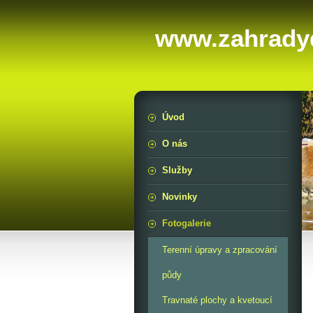
www.zahrady
Úvod
O nás
Služby
Novinky
Fotogalerie
Terenní úpravy a zpracování
půdy
Travnaté plochy a kvetoucí