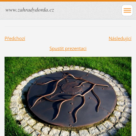
www.zahradydorda.cz
Předchozí
Následující
Spustit prezentaci