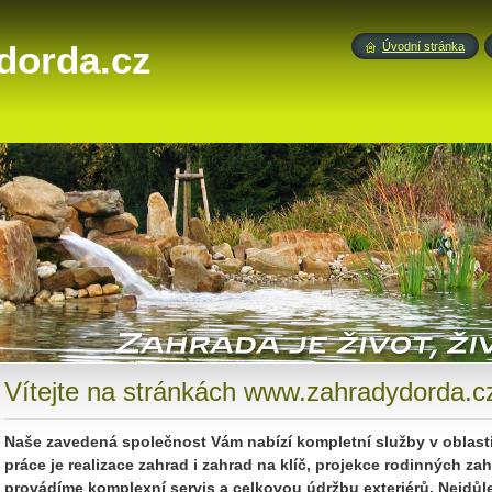
dorda.cz
Úvodní stránka
Vítejte na
stránkách www.zahradydorda.c
Naše zavedená společnost Vám nabízí kompletní služby v oblasti 
práce je realizace zahrad i zahrad na klíč, projekce rodinných za
provádíme komplexní servis a celkovou údržbu exteriérů. Nejdůle