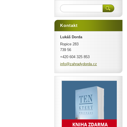
Kontakt
Lukáš Dorda
Ropice 283
739 56
+420 604 325 853
info@zah
radydord
a.cz