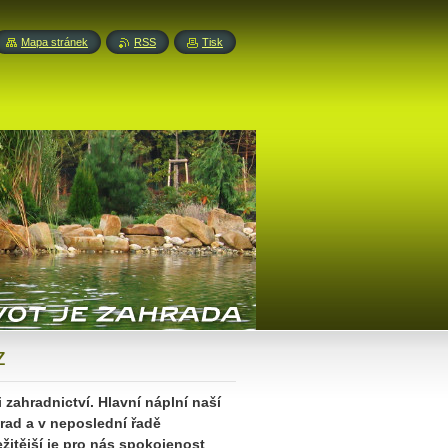
Mapa stránek
RSS
Tisk
z
zahradnictví. Hlavní náplní naší
hrad a v neposlední řadě
žitější je pro nás spokojenost