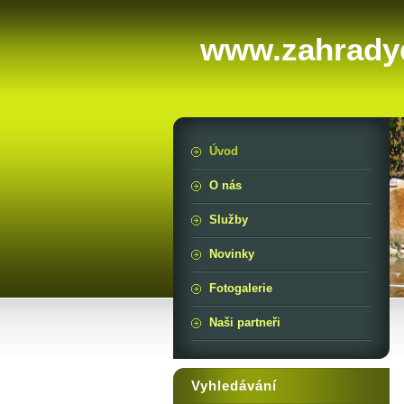
www.zahrady
Úvod
O nás
Služby
Novinky
Fotogalerie
Naši partneři
Vyhledávání